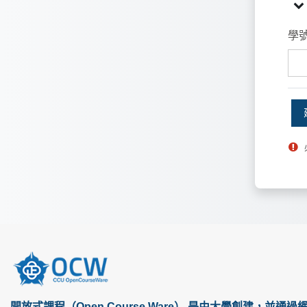
學
學
學號
開放式課程（Open Course Ware） 是由大學創建，並