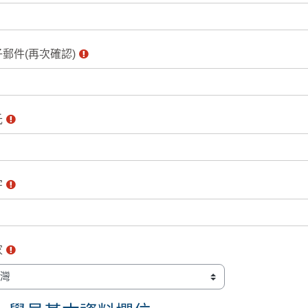
郵件(再次確認)
氏
字
家