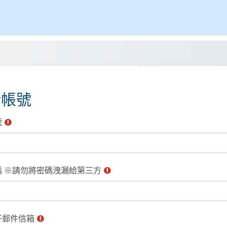
新帳號
號
碼 ※請勿將密碼洩漏給第三方
子郵件信箱